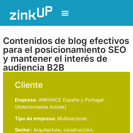
Contenidos de blog efectivos
para el posicionamiento SEO
y mantener el interés de
audiencia B2B
Cliente
Empresa
: ARKANCE España y Portugal
(Anteriormente Asidek)
Tipo de empresa:
Multinacional
Sector:
Arquitectura, construcción,