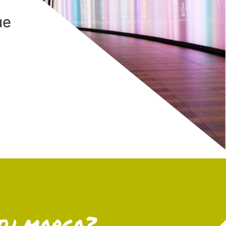
ue
 tu marca?