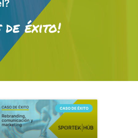
el?
 de éxito!
CASO DE ÉXITO