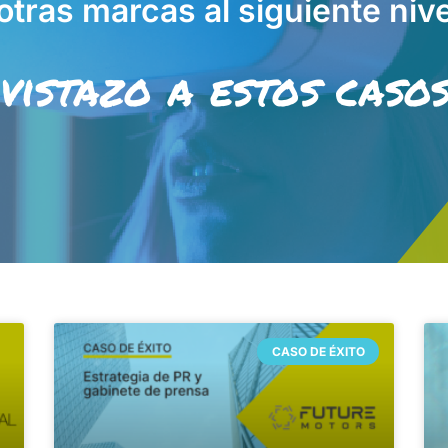
otras marcas al siguiente niv
vistazo a estos casos
CASO DE ÉXITO