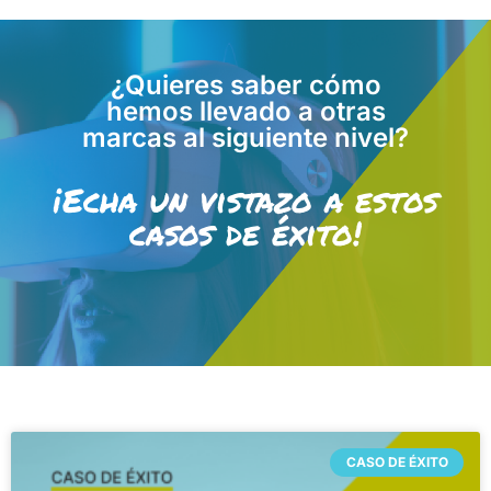
¿Quieres saber cómo
hemos llevado a otras
marcas al siguiente nivel?
¡Echa un vistazo a estos
casos de éxito!
CASO DE ÉXITO