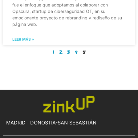
fue el enfoque que adoptamos al colaborar con
Opscura, startup de ciberseguridad OT, en su
emocionante proyecto de rebranding y rediseño de su
página web.
LEER MÁS »
1
2
3
4
5
MADRID | DONOSTIA-SAN SEBASTIÁN