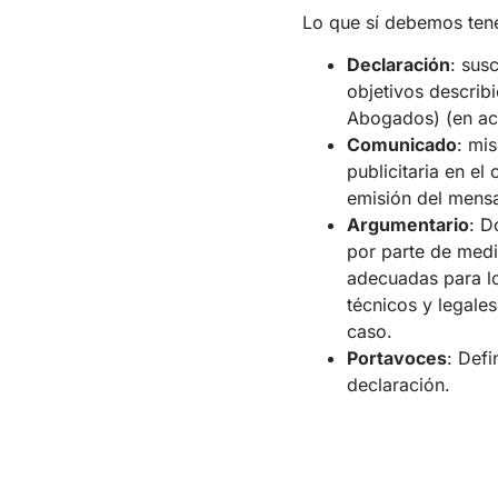
Lo que sí debemos ten
Declaración
: sus
objetivos describ
Abogados) (en ac
Comunicado
: mi
publicitaria en el
emisión del mensa
Argumentario
: D
por parte de medi
adecuadas para l
técnicos y legale
caso.
Portavoces
: Defi
declaración.