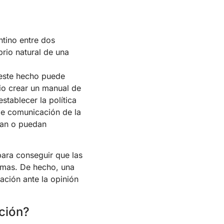
tino entre dos
brio natural de una
 este hecho puede
io crear un manual de
stablecer la política
 de comunicación de la
tan o puedan
para conseguir que las
ismas. De hecho, una
ación ante la opinión
ación?