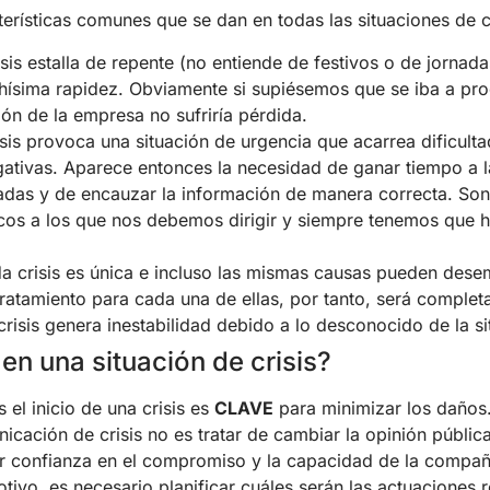
erísticas comunes que se dan en todas las situaciones de cr
isis estalla de repente (no entiende de festivos o de jornada
ísima rapidez. Obviamente si supiésemos que se iba a prod
ción de la empresa no sufriría pérdida.
isis provoca una situación de urgencia que acarrea dificulta
ativas. Aparece entonces la necesidad de ganar tiempo a l
adas y de encauzar la información de manera correcta. S
licos a los que nos debemos dirigir y siempre tenemos que 
da crisis es única e incluso las mismas causas pueden des
tratamiento para cada una de ellas, por tanto, será complet
risis genera inestabilidad debido a lo desconocido de la si
n una situación de crisis?
 el inicio de una crisis es
CLAVE
para minimizar los daños
cación de crisis no es tratar de cambiar la opinión pública
ear confianza en el compromiso y la capacidad de la compañ
otivo, es necesario planificar cuáles serán las actuaciones 