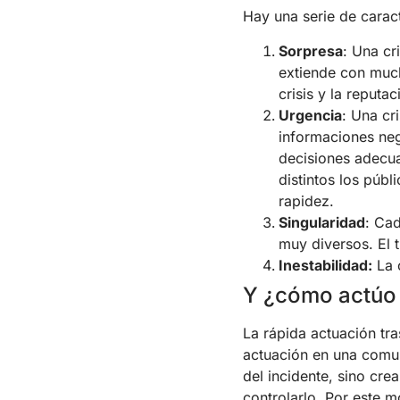
Hay una serie de caract
Sorpresa
: Una cr
extiende con much
crisis y la reputa
Urgencia
: Una cr
informaciones neg
decisiones adecu
distintos los púb
rapidez.
Singularidad
: Ca
muy diversos. El 
Inestabilidad:
La c
Y ¿cómo actúo e
La rápida actuación tras
actuación en una comuni
del incidente, sino cr
controlarlo. Por este m