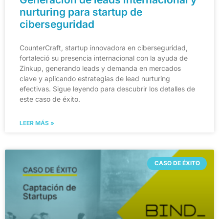
nurturing para startup de
ciberseguridad
CounterCraft, startup innovadora en ciberseguridad,
fortaleció su presencia internacional con la ayuda de
Zinkup, generando leads y demanda en mercados
clave y aplicando estrategias de lead nurturing
efectivas. Sigue leyendo para descubrir los detalles de
este caso de éxito.
LEER MÁS »
CASO DE ÉXITO