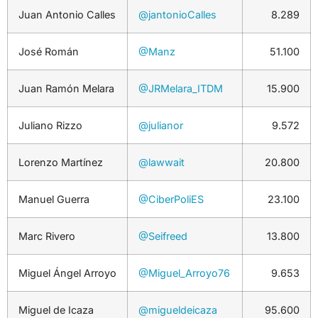
Juan Antonio Calles
@jantonioCalles
8.289
José Román
@Manz
51.100
Juan Ramón Melara
@JRMelara_ITDM
15.900
Juliano Rizzo
@julianor
9.572
Lorenzo Martínez
@lawwait
20.800
Manuel Guerra
@CiberPoliES
23.100
Marc Rivero
@Seifreed
13.800
Miguel Ángel Arroyo
@Miguel_Arroyo76
9.653
Miguel de Icaza
@migueldeicaza
95.600