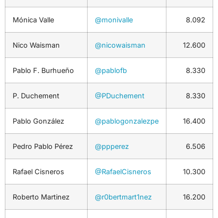
Mónica Valle
@monivalle
8.092
Nico Waisman
@nicowaisman
12.600
Pablo F. Burhueño
@pablofb
8.330
P. Duchement
@PDuchement
8.330
Pablo González
@pablogonzalezpe
16.400
Pedro Pablo Pérez
@ppperez
6.506
Rafael Cisneros
@RafaelCisneros
10.300
Roberto Martinez
@r0bertmart1nez
16.200