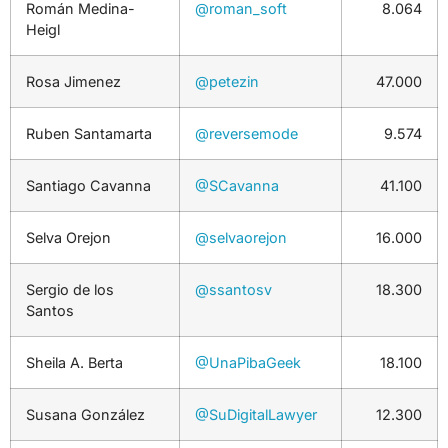
Román Medina-
@roman_soft
8.064
Heigl
Rosa Jimenez
@petezin
47.000
Ruben Santamarta
@reversemode
9.574
Santiago Cavanna
@SCavanna
41.100
Selva Orejon
@selvaorejon
16.000
Sergio de los
@ssantosv
18.300
Santos
Sheila A. Berta
@UnaPibaGeek
18.100
Susana González
@SuDigitalLawyer
12.300