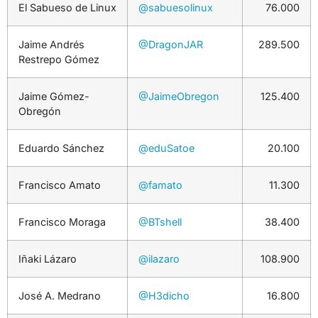
El Sabueso de Linux
@sabuesolinux
76.000
Jaime Andrés
@DragonJAR
289.500
Restrepo Gómez
Jaime Gómez-
@JaimeObregon
125.400
Obregón
Eduardo Sánchez
@eduSatoe
20.100
Francisco Amato
@famato
11.300
Francisco Moraga
@BTshell
38.400
Iñaki Lázaro
@ilazaro
108.900
José A. Medrano
@H3dicho
16.800