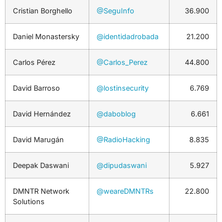
Cristian Borghello
@SeguInfo
36.900
Daniel Monastersky
@identidadrobada
21.200
Carlos Pérez
@Carlos_Perez
44.800
David Barroso
@lostinsecurity
6.769
David Hernández
@daboblog
6.661
David Marugán
@RadioHacking
8.835
Deepak Daswani
@dipudaswani
5.927
DMNTR Network
@weareDMNTRs
22.800
Solutions