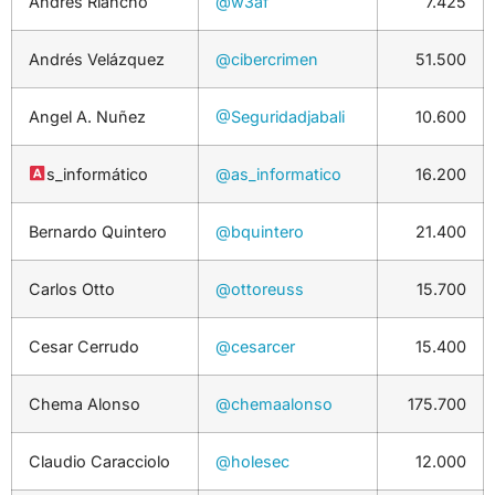
Andrés Riancho
@w3af
7.425
Andrés Velázquez
@cibercrimen
51.500
Angel A. Nuñez
@Seguridadjabali
10.600
s_informático
@as_informatico
16.200
Bernardo Quintero
@bquintero
21.400
Carlos Otto
@ottoreuss
15.700
Cesar Cerrudo
@cesarcer
15.400
Chema Alonso
@chemaalonso
175.700
Claudio Caracciolo
@holesec
12.000